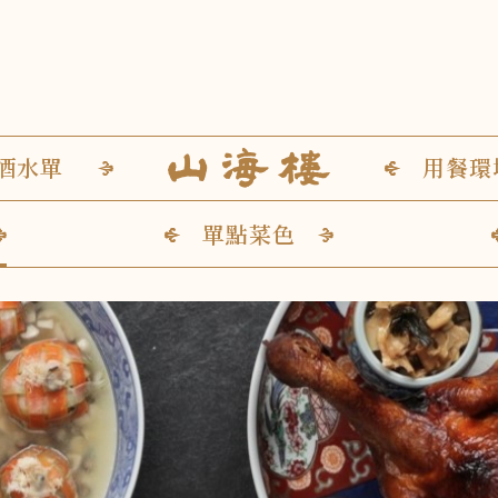
酒水單
用餐環
單點菜色