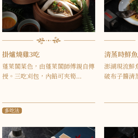
掛爐燒雞3吃
清蒸時鮮魚
蓬萊閣菜色，由蓬萊閣師傅親自傳
澎湖現流鮮
授。三吃刈包，內餡可夾筍...
破布子醬清蒸
多吃法