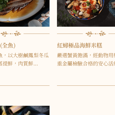
(全魚)
紅蟳極品海鮮米糕
魚，以大樹鹹鳳梨冬瓜
嚴選蟹黃飽滿，經動物用
提鮮，肉質鮮...
重金屬檢驗合格的安心活紅.