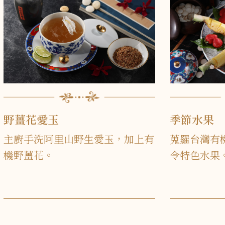
野薑花愛玉
季節水果
主廚手洗阿里山野生愛玉，加上有
蒐羅台灣有
機野薑花。
令特色水果