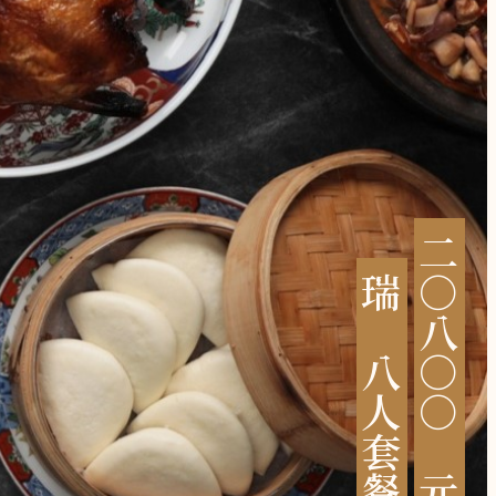
二
瑞
○
八
八
○
人
○
套
餐
元