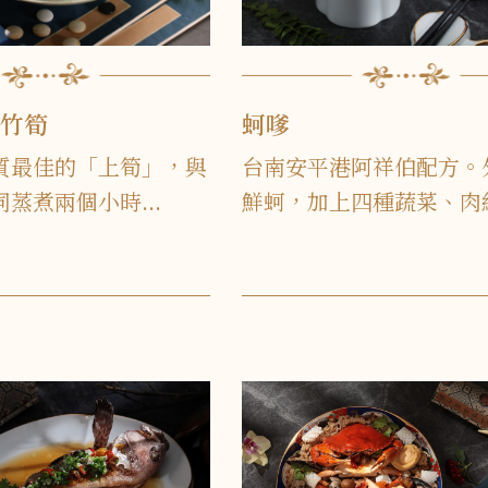
綠竹筍
蚵嗲
質最佳的「上筍」，與
台南安平港阿祥伯配方。
蒸煮兩個小時...
鮮蚵，加上四種蔬菜、肉絲.