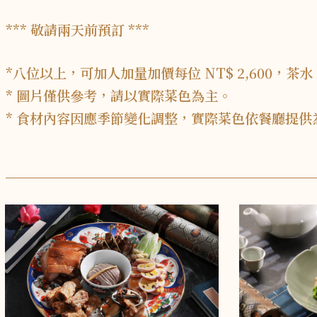
*** 敬請兩天前預訂 ***
*八位以上，可加人加量加價每位 NT$ 2,600，茶
* 圖片僅供參考，請以實際菜色為主。
* 食材內容因應季節變化調整，實際菜色依餐廳提供