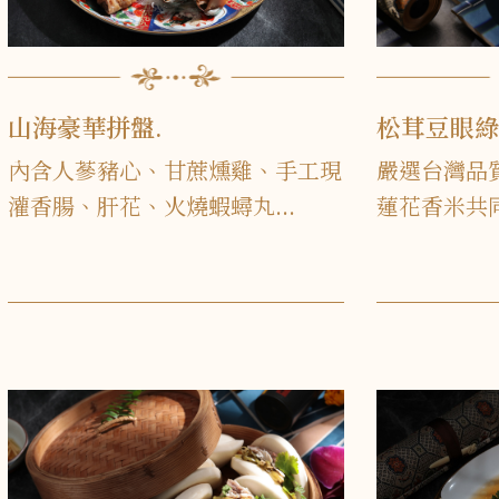
山海豪華拼盤.
松茸豆眼
內含人蔘豬心、甘蔗燻雞、手工現
嚴選台灣品
灌香腸、肝花、火燒蝦蟳丸...
蓮花香米共同