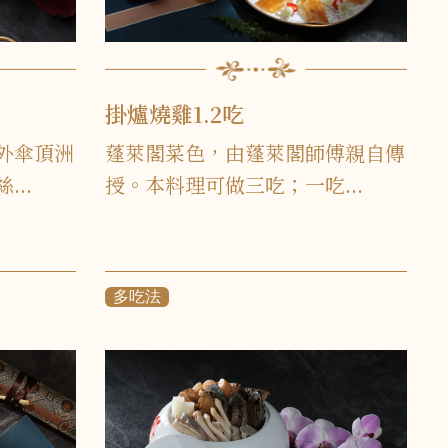
掛爐燒雞1.2吃
外傘頂洲
蓬萊閣菜色，由蓬萊閣師傅親自傳
..
授。本料理可做三吃；一吃...
多吃法