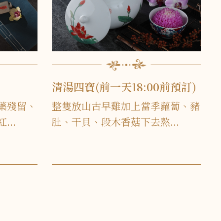
清湯四寶(前一天18:00前預訂)
藥殘留、
整隻放山古早雞加上當季蘿蔔、豬
..
肚、干貝、段木香菇下去熬...