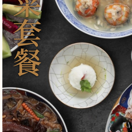
菜
套
餐