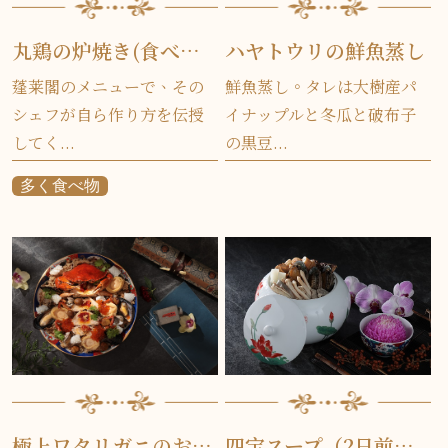
丸鶏の炉焼き(食べ方第3種）
ハヤトウリの鮮魚蒸し
蓬莱閣のメニューで、その
鮮魚蒸し。タレは大樹産パ
シェフが自ら作り方を伝授
イナップルと冬瓜と破布子
してく...
の黒豆...
多く食べ物
極上ワタリガニのおこわと特選海鮮の盛り合わせ
四宝スープ（2日前までに注文の必要あり）