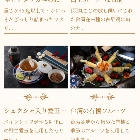
重さが450g以上で、かにみ
1羽丸ごとの放し飼いにされ
そがぎっしり詰まったワタ
た台湾在来種の古早鶏に旬
リ...
の大...
シュクシャ入り愛玉ゼリー
台湾の有機フルーツ
メインシェフが作る阿里山
台湾各地から集めた有機と
の野生愛玉を使用したゼリ
季節のフルーツを使用して
ーに、...
います。