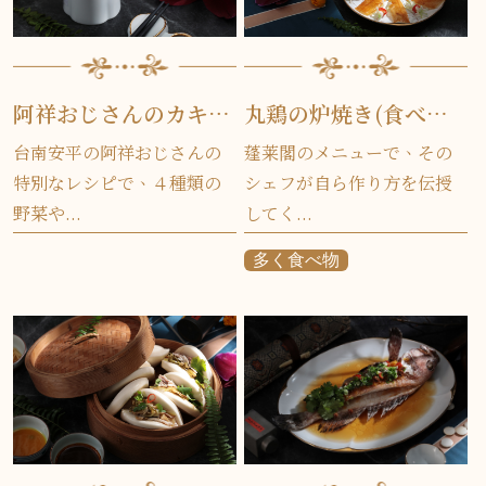
阿祥おじさんのカキフライ
丸鶏の炉焼き(食べ方第1・2種）
台南安平の阿祥おじさんの
蓬莱閣のメニューで、その
特別なレシピで、４種類の
シェフが自ら作り方を伝授
野菜や...
してく...
多く食べ物