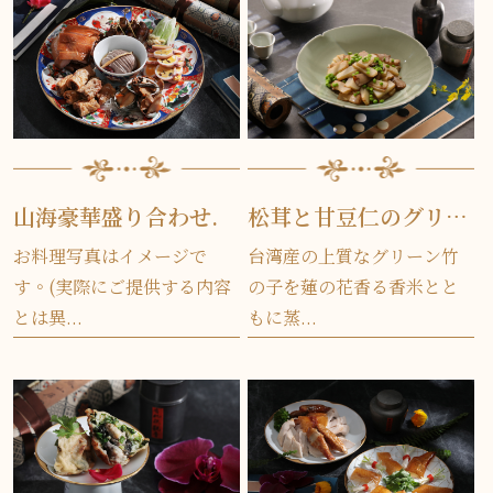
山海豪華盛り合わせ.
松茸と甘豆仁のグリーン竹の子
お料理写真はイメージで
台湾産の上質なグリーン竹
す。(実際にご提供する内容
の子を蓮の花香る香米とと
とは異...
もに蒸...