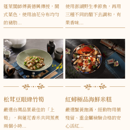
蓬萊閣師傅黃德興傳授，閩
使用澎湖野生季節魚，再用
式菜色，使用油花分布均勻
三種不同的醋下去調和，有
的豬肋...
果香味...
松茸豆眼綠竹筍
紅蟳極品海鮮米糕
嚴選台灣品質最佳的「上
嚴選蟹黃飽滿，經動物用藥
筍」，與蓮花香米共同蒸煮
殘留、重金屬檢驗合格的安
兩個小時...
心活紅...