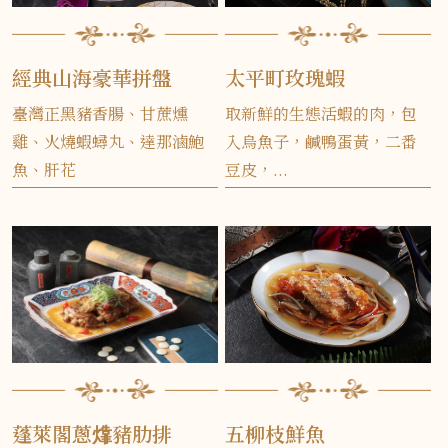
經典山海豪華拼盤
太平町玫瑰蝦
臺灣正黑豬香腸、甘蔗燻
取新鮮的生態活蝦的肉，包
雞、火燒蝦蟳丸、達那滷鮑
入烏魚子，鹹鴨蛋黃，二番
魚、肝花
豆皮，...
蓬萊閣蔥㸆豬肋排
五柳枝鮮魚