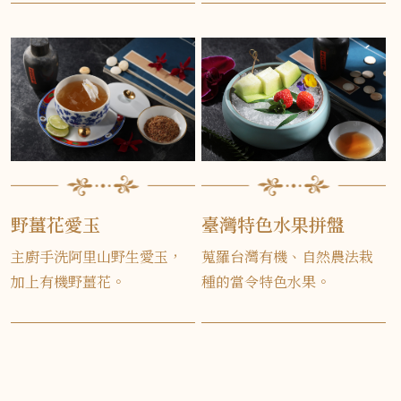
野薑花愛玉
臺灣特色水果拼盤
主廚手洗阿里山野生愛玉，
蒐羅台灣有機、自然農法栽
加上有機野薑花。
種的當令特色水果。