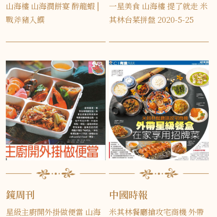
山海樓 山海潤餅宴 醉龍蝦 |
一星美食 山海樓 提了就走 米
戰斧豬入饌
其林台菜拼盤 2020-5-25
鏡周刊
中國時報
星級主廚開外掛做便當 山海
米其林餐廳搶攻宅商機 外帶