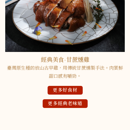
經典美食-山海珍寶鮮魚
將當天基隆崁仔頂來的現流魚去骨，塞入椴木香菇、臺灣
傳統的米苔目，外面則有滿滿的澎湖日曬蝦乾、青韮和提
鮮味的SPA文蛤、澎湖明蝦等。
更多好食材
更多經典老味道