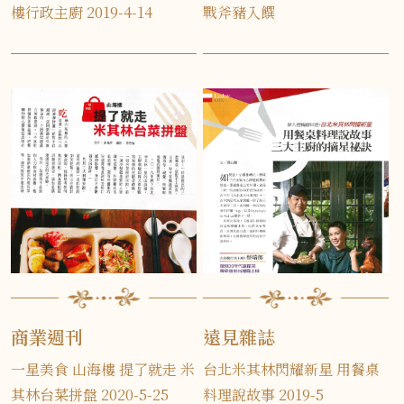
摘星那一天：蔡瑞郎，山海
山海樓 山海潤餅宴 醉龍蝦 |
樓行政主廚 2019-4-14
戰斧豬入饌
商業週刊
遠見雜誌
一星美食 山海樓 提了就走 米
台北米其林閃耀新星 用餐桌