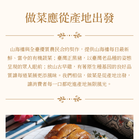
做菜應從產地出發
山海樓與全臺優質農民合約契作，提供山海樓每日最新
鮮、當令的有機蔬菜；臺灣正黑豬，以臺灣老品種的姿態
呈現的眾人眼前；放山古早雞，有著原生種基因的良好品
質讓每道菜餚更添風味。我們相信，做菜是從產地出發，
讓消費者每一口都吃進產地無限風光。