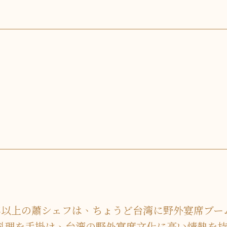
年以上の蕭シェフは、ちょうど台湾に野外宴席ブー
料理を手掛け、台湾の野外宴席文化に高い情熱を