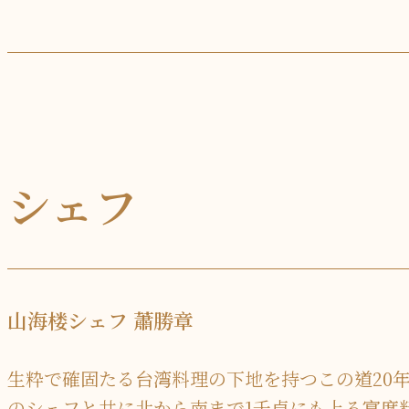
シェフ
山海楼シェフ 蕭勝章
生粋で確固たる台湾料理の下地を持つこの道20
のシェフと共に北から南まで1千卓にも上る宴席