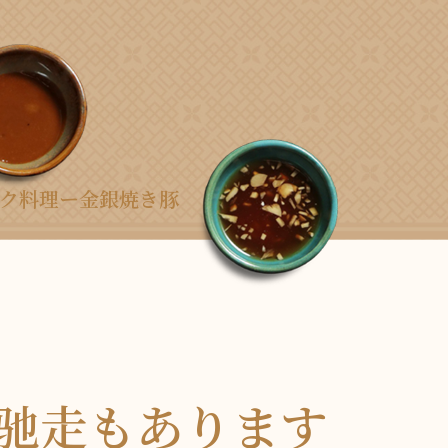
ク料理ー金銀焼き豚
驰走もあります