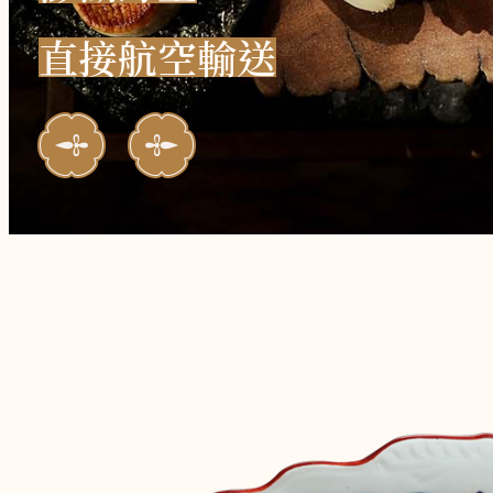
直
接
航
空
輸
送