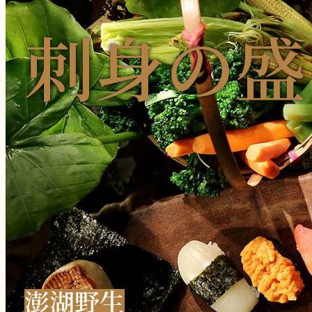
刺
身
の
盛
澎
湖
野
生