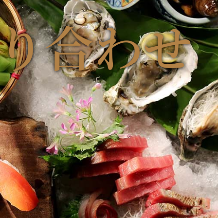
り
合
わ
せ