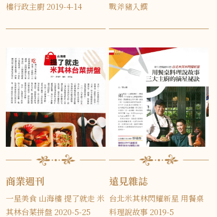
樓行政主廚 2019-4-14
戰斧豬入饌
商業週刊
遠見雜誌
一星美食 山海樓 提了就走 米
台北米其林閃耀新星 用餐桌
其林台菜拼盤 2020-5-25
料理說故事 2019-5