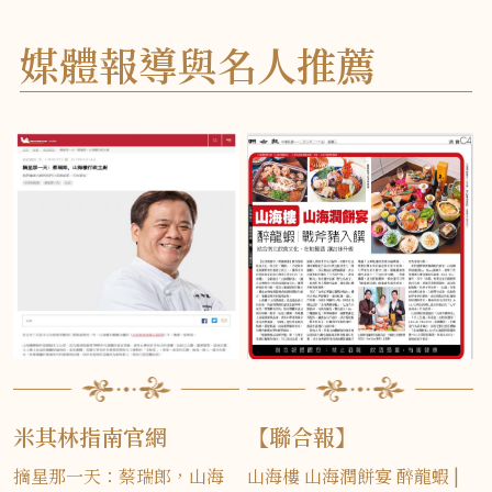
媒體報導與名人推薦
米其林指南官網
【聯合報】
摘星那一天：蔡瑞郎，山海
山海樓 山海潤餅宴 醉龍蝦 |