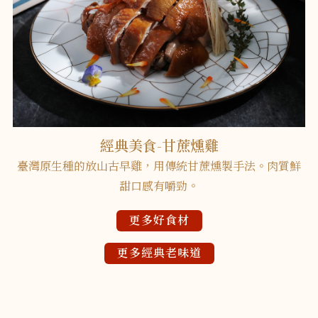
經典美食-甘蔗燻雞
臺灣原生種的放山古早雞，用傳統甘蔗燻製手法。肉質鮮
甜口感有嚼勁。
更多好食材
更多經典老味道