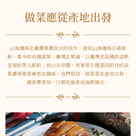
做菜應從產地出發
山海樓與全臺優質農民合約契作，提供山海樓每日最新
鮮、當令的有機蔬菜；臺灣正黑豬，以臺灣老品種的姿態
呈現的眾人眼前；放山古早雞，有著原生種基因的良好品
質讓每道菜餚更添風味。我們相信，做菜是從產地出發，
讓消費者每一口都吃進產地無限風光。