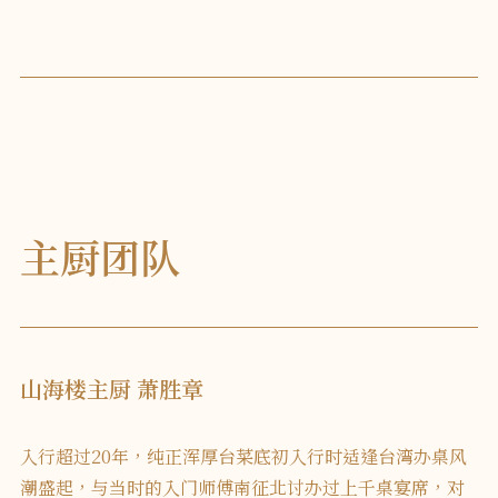
主厨团队
山海楼主厨 萧胜章
入行超过20年，纯正浑厚台菜底初入行时适逢台湾办桌风
潮盛起，与当时的入门师傅南征北讨办过上千桌宴席，对