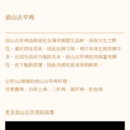
放山古早鸡
放山古早鸡品种接近台湾早期原生品种，保有天生之野
性，喜好四处觅食，因此抗病力强，鸡只本身也就将康许
多。也因为活动力强的关系，放山古早鸡的肉质富有弹
性，皮下脂肪层薄，因此肉质吃起来特别鲜美。
必吃!山海楼的放山古早鸡料理：
甘蔗熏鸡、白斩土鸡、三杯鸡、葫芦鸡、肚包鸡
更多放山古早鸡的故事