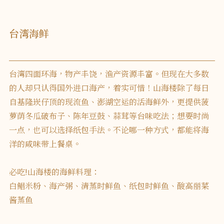
台湾海鲜
台湾四面环海，物产丰饶，渔产资源丰富。但现在大多数
的人却只认得国外进口海产，着实可惜！山海楼除了每日
自基隆崁仔顶的现流鱼、澎湖空运的活海鲜外，更提供菠
萝荫冬瓜破布子、陈年豆鼓、蒜茸等台味吃法；想要时尚
一点，也可以选择纸包手法。不论哪一种方式，都能将海
洋的咸味带上餐桌。
必吃!山海楼的海鲜料理：
白鲳米粉、海产粥、清蒸时鲜鱼、纸包时鲜鱼、酸高丽菜
酱蒸鱼